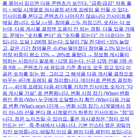
를 묶어서 읽으면 다음 콘텐츠가 보인다. "급증/급감" 자동 풀
이 + 60일 시계열로 의사결정 4단계 프레임 을 만들 수 있다.
인사이트를 본다고 콘텐츠가 나아지진 않습니다 인사이트를
매일 켭니다. 도달 ○○명, 참여율 △%, 저장 □건. 숫자는 다 보
는데, 다음 게시물 결정엔 도움이 안 되는 경험, 다들 있을 거예
요. 문제는 "숫자를 본다" 와 "숫자를 읽는다" 가 다르다는 점
입니다. 도달 1,200명 읽는다: 도달이 7일 전 대비 +35% 늘었
고, 같은 기간 참여율은 -0.4%p 떨어졌다 참여율 2.3% 읽는다:
저장 비중이 평소 15% → 28%로 올랐다 → 정보형 게시물이
먹히는 시점이다 팔로워 +12명 읽는다: 신규 12명·언팔 3명·순
증 9명 — 콘텐츠가 새 유입과 기존 충성도 모두 잡고 있다 이
글은 숫자를 읽는 법 , 그리고 그 해석을 다음 게시물 결정으로
바꾸는 4단계 프레임 을 정리합니다. 데이터로 콘텐츠 결정하
기 — 4단계 프레임 다음 4단계를 거치면 인사이트 숫자가 "다
음 게시물 가설" 로 변환됩니다. 변화 시점 잡기 (When) 변화
원인 추정 (Why) 누구에게 도달했는지 확인 (Who) 다음 가설
로 변환 (What's next) 1단계 — 변화 시점 잡기: 시계열에서 점
이 아니라 선을 본다 왜 시계열인가 하루치 인사이트는 "점"입
니다. 점은 노이즈일 수 있어요. 좋은 의사결정은 "점이 모여
만드는 선" , 즉 추세에서 나옵니다. 기본 인스타 앱은 30일까
지만 보여줍니다. 60일치 이상 을 봐야 다음 패턴이 보입니다: