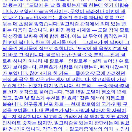
잘 됐는지", "도달이 튄 날 뭘 올렸는지"를 한눈에 잇기 어렵습
니다. 새로워진 Conma 인사이트, 무엇이 달라졌나 이번에 새
로 나온 Conma 인사이트는 흩어진 숫자를 하나의 흐름 으로
묶는 데 초점을 맞췄습니다. 알고리즘 관점에서 의미 있는 변
화는 다음과 같습니다. 한 화면 통합 시계열 — 도달·참여·팔로
워 성장을 날짜축 위에 함께 올려, 어느 날 무엇이 움직였는지
한 번에 봅니다. 차트 위 게시물 마커 — 그래프가 튄 날짜에 그
날 올린 게시물이 점으로 찍힙니다. "도달이 왜 올랐지?"의 답
이 바로 그 점입니다. 팔로워 신규·언팔·순증 분리 — 전체 팔
로워 하나가 아니라 새 팔로우 − 언팔로우 = 실제 늘어난 수 로
쪼개 보여줍니다. 콘텐츠가 사람을 데려왔는지, 빠져나갔는지
가 보입니다. 참여 4지표 한 카드 — 좋아요·댓글에 가려졌던
저장 과 공유 를 같은 카드에서 비교합니다. 알고리즘이 가장
무겁게 보는 신호가 여기 있습니다. AI 분석 — 급증·하락·추세
를 AI가 문장으로 풀어줍니다. "5월 18일 도달이 평소의 12배
였고, 같은 날 릴스가 추천을 탄 흐름" 같은 해석이 자동으로
붙습니다. 인구통계 분포 차트 — 현재 팔로워의 국가·연령 구
성을 보여줍니다. 내 콘텐츠가 닿는 사람과 닿아야 할 사람이
맞는지 점검합니다. 알고리즘 관점에서 꼭 봐야 할 지표 4가지
인사이트 숫자는 많지만, 알고리즘을 탔는지 판단하는 데 필요
한 건 4가지입니다. 각각 정의 → 알고리즘에서의 의미 → 인사