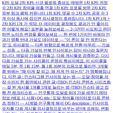
KPI: 도달 2차 KPI: 신규 팔로워 충성도·재방문 1차 KPI: 저장
수 2차 KPI: 참여율 매출 연결 1차 KPI: 프로필 방문 2차 KPI:
외부 링크 클릭 커뮤니티 1차 KPI: 댓글 수 2차 KPI: 공유 수 3
개 이상 동시에 잡으면 의사결정이 흐려집니다. 1차 KPI 1개 +
2차 KPI 1개 가 적당. Q. 데이터로 결정해도 결과가 안 좋아지
면 어떻게 해요? 표본을 늘려보세요 — 2~3건만 시도하고 판단
하면 노이즈 변경을 줄여보세요 — 한 번에 1가지만 바꿔야 인
과가 명확 반대 가설도 데이터로 — "이 톤이 잘 안 먹힌다는
것"도 의사결정 — 다른 방향으로 빠르게 전환 마무리 — 가설
→ 검증 → 다음 가설의 반복 인사이트는 답이 아니라 질문지
입니다. 매일의 가설을 만들고, 다음 게시물로 검증하고, 다시
다음 가설로 가는 사이클이 운영의 핵심이에요. 이 사이클을
매일 5분, 주 1회 15분, 월 1회 30분의 리듬으로 돌리면, 3개월
쯤 뒤에는 "왜 이게 잘 되고, 왜 저게 안 되는지" 가 명확해집니
다. 이전 글 : 인스타그램 인사이트 보는 법 — 도달·참여율·저
장 수까지 한 화면에서 관련 글 (TBD) 인스타 콘텐츠 시리즈화
— 잘 된 게시물 1개를 5개로 늘리는 법 (TBD) 인스타 광고 집
행 전 체크리스트 — 인구통계·도달로 ROI 가설 세우기 메타
정보 (배포 시 사용) OG title : 도달·참여율 데이터로 다음 콘텐
츠 정하기 — 시계열·인구통계 해석 OG description : 인사이트
숫자를 다음 게시물 의사결정으로 바꾸는 4단계 프레임. 변화