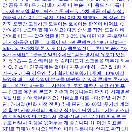
장·공유 위주) 은 캐러셀이 자주 더 높습니다. 용도가 다릅니
다: 새 팔로워 확보 : 릴스 기존 팔로워 가치 제공·신뢰 누적 :
캐러셀 시즌 이벤트·공지 : 단일 이미지 병행하는 게 정답. 한
가지 포맷만 고집하면 도달이든 호응이든 한쪽이 비어요. Q.
참여율이 낮으면 뭘 해야 해요? 다음 순서로 점검: 도달 대비
참여율 비교 — 같은 업종 평균 1~3%. 1% 미만이면 톤·포맷부
터 저장·공유 비중 — 비중이 낮다면 콘텐츠가 "보고 잊히는"
상태. 정보·가치형 톤 시도 CTA(콜투액션) — 콘텐츠 끝에 "저
장해두세요", "댓글로 알려주세요" 같은 명시적 유도가 있는
가 첫 3초 — 릴스/캐러셀 첫 슬라이드가 스크롤을 멈추게 하는
가 Q. 인스타 인구통계는 얼마나 자주 봐야 하나요? 월 1회 가
기본. 단, 다음 경우엔 추가 확인: 팔로워가 1주에 +10% 이상
늘었을 때 — 새 유입이 분포를 바꿨을 수 있음 콘텐츠 톤·언어
를 큰 폭으로 바꿀 때 — 사전에 현 분포 재확인 광고 집행 후
— 광고로 유입된 분포가 기존과 어긋나는지 확인 Q. 시계열은
며칠치를 봐야 충분한가요? 상황별로 다릅니다: 단발 사건 진
단 : 7~14일 (변화 시점 전후) 추세 판단 : 30~60일 (주기성·계절
성 확보) 전략 재정의 : 90일 이상 (분기 단위 비교) 기본 인스타
앱은 30일까지만 보여줘서, 추세·전략 단계로 가려면 외부 도
구로 60일치 이상을 묶어두는 게 좋습니다. Q. 어떤 지표를
KPI로 정해야 하나요? 목적에 따라 다릅니다: 인지도 확장 1차