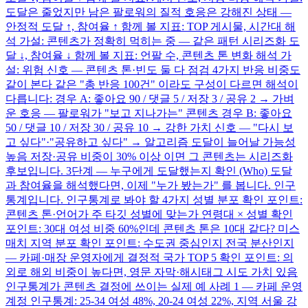
도달은 줄었지만 남은 팔로워의 질적 호응은 강해진 상태 —
안정적 도달 ↑, 참여율 ↑ 함께 볼 지표: TOP 게시물, 시간대 해
석 가설: 콘텐츠가 정확히 먹히는 중 — 같은 패턴 시리즈화 도
달 ↓, 참여율 ↓ 함께 볼 지표: 언팔 수, 콘텐츠 톤 변화 해석 가
설: 위험 신호 — 콘텐츠 톤·빈도 둘 다 점검 4가지 반응 비중도
같이 본다 같은 "총 반응 100건" 이라도 구성이 다르면 해석이
다릅니다: 경우 A: 좋아요 90 / 댓글 5 / 저장 3 / 공유 2 → 가벼
운 호응 — 팔로워가 "보고 지나가는" 콘텐츠 경우 B: 좋아요
50 / 댓글 10 / 저장 30 / 공유 10 → 강한 가치 신호 — "다시 보
고 싶다"·"공유하고 싶다" → 알고리즘 도달이 늘어날 가능성
높음 저장·공유 비중이 30% 이상 이면 그 콘텐츠는 시리즈화
후보입니다. 3단계 — 누구에게 도달했는지 확인 (Who) 도달
과 참여율을 해석했다면, 이제 "누가 봤는가" 를 봅니다. 인구
통계입니다. 인구통계로 봐야 할 4가지 성별 분포 확인 포인트:
콘텐츠 톤·언어가 주 타깃 성별에 맞는가 연령대 × 성별 확인
포인트: 30대 여성 비중 60%인데 콘텐츠 톤은 10대 같다? 미스
매치 지역 분포 확인 포인트: 수도권 중심인지 전국 분산인지
— 카페·매장 운영자에게 결정적 국가 TOP 5 확인 포인트: 의
외로 해외 비중이 높다면, 영문 자막·해시태그 시도 가치 있음
인구통계가 콘텐츠 결정에 쓰이는 실제 예 사례 1 — 카페 운영
계정 인구통계: 25-34 여성 48%, 20-24 여성 22%, 지역 서울 강