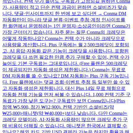
적입니다. 컨택 수가 늘어도 구독료가 고정되길 원하면 Conma
가, 사용량이 적고 단순 컨택 과금이 편하면 소셜비즈가 맞습
니다. 댓글·인사이트까지 한 번에 보고 싶다면 → Conma DM
자동화만이 아니라 댓글 분류·이벤트 추첨·계정 인사이트를
한 화면에서 운영하려는 1인 운영자·소상공인이라면 Conma가
가장 군더더기 없습니다. 자주 묻는 질문 Conma의 크레딧은
어떻게 작동하나요? Conma는 컨택 수가 아니라 크레딧으로
사용량을 계산합니다. Plus 구독에는 월 2,500크레딧이 포함되
고, AI 응답·자동화 같은 기능이 크레딧을 사용합니다. 포함된
크레딧을 다 쓰면 필요한 만큼 추가 구매할 수 있어, 컨택 수가
늘어도 기본 구독료는 그대로입니다. (Free 플랜은 500크레딧
이 제공되지만 자동화 생성은 제한됩니다.) Conma는 무료로
DM 자동화를 쓸 수 있나요? DM 자동화는 Plus 구독 기능입니
다. Free 플랜에서는 댓글 조회·이벤트 추첨 등 일부만 쓸 수 있
고 자동화 생성은 제한됩니다. 대신 Plus 14일 무료 체험으로
자동화 전체 기능을 먼저 써볼 수 있습니다. 1,000 컨택 기준 구
독료가 가장 낮은 도구는? 구독료만 보면 Conma입니다(Plus
정액 ₩5,900, 정가 ₩12,900). 컨택 기반인 소셜비즈(약
₩25,000)·매니챗(약 ₩40,000+)보다 낮습니다. 다만 Conma는
크레딧 모델이라, AI·자동화 사용량이 많으면 크레딧 추가 구
매 비용이 더해질 수 있습니다. 매니챗은 한국에서 결제할 수
있나요? 해외 카드 기반 USD 결제라 가능은 하지만 환율과 해