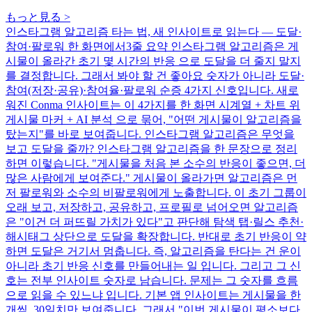
もっと見る
>
인스타그램 알고리즘 타는 법, 새 인사이트로 읽는다 — 도달·
참여·팔로워 한 화면에서
3줄 요약 인스타그램 알고리즘은 게
시물이 올라간 초기 몇 시간의 반응 으로 도달을 더 줄지 말지
를 결정합니다. 그래서 봐야 할 건 좋아요 숫자가 아니라 도달·
참여(저장·공유)·참여율·팔로워 순증 4가지 신호입니다. 새로
워진 Conma 인사이트는 이 4가지를 한 화면 시계열 + 차트 위
게시물 마커 + AI 분석 으로 묶어, "어떤 게시물이 알고리즘을
탔는지"를 바로 보여줍니다. 인스타그램 알고리즘은 무엇을
보고 도달을 줄까? 인스타그램 알고리즘을 한 문장으로 정리
하면 이렇습니다. "게시물을 처음 본 소수의 반응이 좋으면, 더
많은 사람에게 보여준다." 게시물이 올라가면 알고리즘은 먼
저 팔로워와 소수의 비팔로워에게 노출합니다. 이 초기 그룹이
오래 보고, 저장하고, 공유하고, 프로필로 넘어오면 알고리즘
은 "이건 더 퍼뜨릴 가치가 있다"고 판단해 탐색 탭·릴스 추천·
해시태그 상단으로 도달을 확장합니다. 반대로 초기 반응이 약
하면 도달은 거기서 멈춥니다. 즉, 알고리즘을 탄다는 건 운이
아니라 초기 반응 신호를 만들어내는 일 입니다. 그리고 그 신
호는 전부 인사이트 숫자로 남습니다. 문제는 그 숫자를 흐름
으로 읽을 수 있느냐 입니다. 기본 앱 인사이트는 게시물을 한
개씩, 30일치만 보여줍니다. 그래서 "이번 게시물이 평소보다