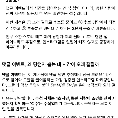
3줄 요약
댓글 이벤트에서 시간을 잡아먹는 건 '추첨'이 아니라, 뽑힌 사람이
진짜 자격이 되는지 한 명씩 확인하는
검수
입니다.
이번 개선은 ① 조건 필터로 후보를 줄이고 ② 후보 명단에서 직접
검수하고 ③ 부족분만 랜덤으로 채우는
3단계 구조
로 바꿨습니다.
친구 소환·스토리 태그·과거 당첨자 제외 필터 + 후보 명단 탭 +
하이브리드 추첨으로, 인스타그램을 일일이 켜지 않고도 공정하게
마무리됩니다.
댓글 이벤트, 왜 당첨자 뽑는 데 시간이 오래 걸릴까
댓글 이벤트
는 "이 게시물에 댓글 달면 추첨해서 선물 드려요" 방식
으로 참여와 도달을 끌어올리는 가장 검증된 인스타그램 마케팅입니
다. 그런데 막상 운영해 보면
당첨자를 정하는 일
이 생각보다 오래 걸
립니다.
이유는 간단합니다.
추첨 자체는 1초지만, 뽑힌 사람이 조건을 진짜 지
켰는지 확인하는 '검수'는 수작업
이기 때문입니다. 운영자는 보통 이
런 일을 반복합니다.
뽑힌 사람을 한 명씩 인스타그램에서 열어 본다 (팔로우했나? 친