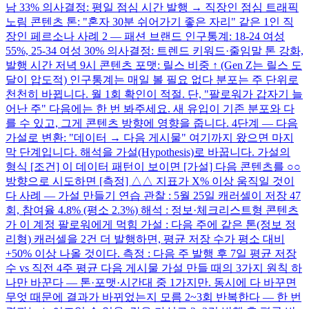
남 33% 의사결정: 평일 점심 시간 발행 → 직장인 점심 트래픽
노림 콘텐츠 톤: "혼자 30분 쉬어가기 좋은 자리" 같은 1인 직
장인 페르소나 사례 2 — 패션 브랜드 인구통계: 18-24 여성
55%, 25-34 여성 30% 의사결정: 트렌드 키워드·줄임말 톤 강화,
발행 시간 저녁 9시 콘텐츠 포맷: 릴스 비중 ↑ (Gen Z는 릴스 도
달이 압도적) 인구통계는 매일 볼 필요 없다 분포는 주 단위로
천천히 바뀝니다. 월 1회 확인이 적절. 단, "팔로워가 갑자기 늘
어난 주" 다음에는 한 번 봐주세요. 새 유입이 기존 분포와 다
를 수 있고, 그게 콘텐츠 방향에 영향을 줍니다. 4단계 — 다음
가설로 변환: "데이터 → 다음 게시물" 여기까지 왔으면 마지
막 단계입니다. 해석을 가설(Hypothesis)로 바꿉니다. 가설의
형식 [조건] 이 데이터 패턴이 보이면 [가설] 다음 콘텐츠를 ○○
방향으로 시도하면 [측정] △△ 지표가 X% 이상 움직일 것이
다 사례 — 가설 만들기 연습 관찰 : 5월 25일 캐러셀이 저장 47
회, 참여율 4.8% (평소 2.3%) 해석 : 정보·체크리스트형 콘텐츠
가 이 계정 팔로워에게 먹힘 가설 : 다음 주에 같은 톤(정보 정
리형) 캐러셀을 2건 더 발행하면, 평균 저장 수가 평소 대비
+50% 이상 나올 것이다. 측정 : 다음 주 발행 후 7일 평균 저장
수 vs 직전 4주 평균 다음 게시물 가설 만들 때의 3가지 원칙 하
나만 바꾼다 — 톤·포맷·시간대 중 1가지만. 동시에 다 바꾸면
무엇 때문에 결과가 바뀌었는지 모름 2~3회 반복한다 — 한 번