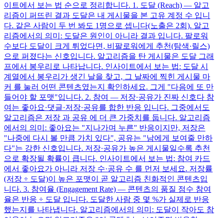
이트에서 보는 법 순으로 정리합니다. 1. 도달 (Reach) — 알고
리즘이 퍼뜨린 결과 도달은 내 게시물을 본 고유 계정 수 입니
다. 같은 사람이 두 번 봐도 1명으로 셉니다(노출은 2회). 알고
리즘에서의 의미: 도달은 원인이 아니라 결과 입니다. 팔로워
수보다 도달이 크게 튀었다면, 비팔로워에게 추천(탐색·릴스)
으로 퍼졌다는 신호입니다. 알고리즘을 탄 게시물은 도달 그래
프에서 봉우리로 나타납니다. 인사이트에서 보는 법: 도달 시
계열에서 봉우리가 생긴 날을 찾고, 그 날짜에 찍힌 게시물 마
커 를 눌러 어떤 콘텐츠였는지 확인하세요. 그게 "다음에 또 만
들어야 할 포맷"입니다. 2. 참여 — 저장·공유가 진짜 신호다 참
여는 좋아요·댓글·저장·공유를 합한 반응 입니다. 그중에서도
알고리즘은 저장 과 공유 에 더 큰 가중치를 둡니다. 알고리즘
에서의 의미: 좋아요는 "지나가며 누른" 반응이지만, 저장은
"나중에 다시 볼 만큼 가치 있다", 공유는 "남에게 보여줄 만하
다"는 강한 신호입니다. 저장·공유가 높은 게시물일수록 추천
으로 확장될 확률이 큽니다. 인사이트에서 보는 법: 참여 카드
에서 좋아요가 아니라 저장 수·공유 수 를 먼저 보세요. 저장률
(저장 ÷ 도달)이 높은 포맷이 곧 알고리즘 친화적인 콘텐츠입
니다. 3. 참여율 (Engagement Rate) — 콘텐츠의 품질 점수 참여
율은 반응 ÷ 도달 입니다. 도달한 사람 중 몇 %가 실제로 반응
했는지를 나타냅니다. 알고리즘에서의 의미: 도달이 작아도 참