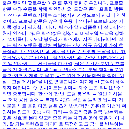
출은 됐지만 팔로우할 이유 를 주지 못한 경우입니다. 프로필
방문 수와 순증을 함께 확인하세요. 도달은 큰데 프로필 방문
이 적다면 콘텐츠 자체는 소비됐지만 계정으로의 연결이 약한
것이고, 프로필 방문은 많은데 순증이 적다면 프로필·고정 게
시물 정비가 필요합니다. Q. 릴스가 알고리즘을 더 잘 타나요?
현재 인스타그램은 릴스(짧은 영상) 의 비팔로워 도달을 강하
게 밀어줍니다. 도달 봉우리가 릴스에서 자주 나타난다면, 잘
되는 릴스 포맷을 특정해 반복하는 것이 신규 유입에 가장 효
율적입니다. 인사이트의 게시물 마커로 포맷별 도달을 비교해
보세요. Q. 기본 인스타그램 인사이트와 무엇이 다른가요? 기
본 앱 인사이트는 게시물을 한 개씩, 짧은 기간만 보여줘 흐름
을 잇기 어렵습니다. 새 Conma 인사이트는 도달·참여·팔로워
를 한 화면 시계열 로 묶고, 차트 위에 게시물 마커를 찍어 "튄
날 = 그날 게시물"을 바로 연결합니다. 여기에 AI 분석이 해석
까지 더합니다. Q. 인사이트는 얼마나 자주 보면 되나요? 주 1
회면 충분합니다. 한 주에 한 번, 도달 봉우리 → 원인 게시물
→ 저장·공유 검증 → 복제의 4단계 루틴을 돌리면 됩니다. 게
시물을 새로 올린 다음 날은 초기 반응(저장·공유)을 가볍게 확
인하는 정도가 좋습니다. 정리 — 알고리즘은 결국 '반복되는
좋은 신호'를 본다 알고리즘을 타는 계정은 운이 좋은 게 아니
라, 잘 되는 콘텐츠를 데이터로 특정하고 그 공식을 반복하는