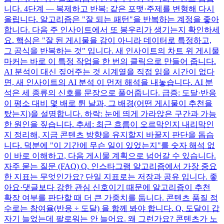
니다. 4단계 — 복제하고 반복: 같은 포맷·주제를 변형해 다시
올립니다. 알고리즘은 "잘 되는 패턴"을 반복하는 계정을 좋아
합니다. 다음 주 인사이트에서 또 봉우리가 생기는지 확인하세
요. 핵심은 "잘 된 게시물을 감이 아니라 데이터로 특정하고,
그 공식을 반복하는 것" 입니다. 새 인사이트의 차트 위 게시물
마커는 바로 이 특정 작업을 한 번의 클릭으로 만들어 줍니다.
AI 분석이 대신 짚어주는 것 시계열을 직접 읽을 시간이 없다
면, 새 인사이트의 AI 분석 이 먼저 해석을 내놓습니다. AI 분
석은 세 종류의 신호를 문장으로 풀어줍니다. 급증: 도달·반응
이 평소 대비 몇 배로 튄 날과, 그 배경(어떤 게시물이 추천을
탔는지)을 설명합니다. 하락: 눈에 띄게 가라앉은 구간과 가능
한 원인을 짚습니다. 추세: 최근 흐름이 오르막인지 내리막인
지 정리해, 지금 콘텐츠 방향을 유지할지 바꿀지 판단을 돕습
니다. 덕분에 "이 기간에 무슨 일이 있었는지"를 숫자 해석 없
이 바로 이해하고, 다음 게시물 계획으로 넘어갈 수 있습니다.
자주 묻는 질문 (FAQ) Q. 인스타그램 알고리즘에서 가장 중요
한 지표는 무엇인가요? 단일 지표로는 저장과 공유 입니다. 좋
아요·댓글보다 강한 관심 신호이기 때문에 알고리즘이 추천
확장 여부를 판단할 때 더 큰 가중치를 둡니다. 콘텐츠 품질 점
수로는 참여율(반응 ÷ 도달) 을 함께 봐야 합니다. Q. 도달이 갑
자기 늘었는데 팔로워는 안 늘어요. 왜 그런가요? 콘텐츠가 노