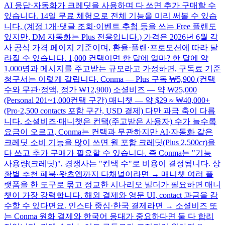
AI 응답·자동화가 크레딧을 사용하며 다 쓰면 추가 구매할 수
있습니다. 14일 무료 체험으로 전체 기능을 미리 써볼 수 있습
니다. (계정 1개·댓글 조회·이벤트 추첨 등을 쓰는 Free 플랜도
있지만, DM 자동화는 Plus 전용입니다.) 가격은 2026년 6월 각
사 공식 가격 페이지 기준이며, 환율·플랜·프로모션에 따라 달
라질 수 있습니다. 1,000 컨택이면 한 달에 얼마? 한 달에 약
1,000명과 메시지를 주고받는 규모라고 가정하면, 구독료 기준
청구서는 이렇게 갈립니다. Conma — Plus 구독 ₩5,900 (컨택
수와 무관·정액, 정가 ₩12,900) 소셜비즈 — 약 ₩25,000
(Personal 201~1,000컨택 구간) 매니챗 — 약 $29 ≈ ₩40,000+
(Pro·2,500 contacts 포함 구간, USD 결제) 다만 과금 축이 다릅
니다. 소셜비즈·매니챗은 컨택(주고받은 사용자) 수가 늘수록
요금이 오르고, Conma는 컨택과 무관하지만 AI·자동화 같은
크레딧 소비 기능을 많이 쓰면 월 포함 크레딧(Plus 2,500cr)을
다 쓰고 추가 구매가 필요할 수 있습니다. 즉 Conma는 "기능
사용량(크레딧)", 경쟁사는 "컨택 수"로 비용이 결정됩니다. 상
황별 추천 페북·왓츠앱까지 다채널이라면 → 매니챗 여러 플
랫폼을 한 도구로 묶고 정교한 시나리오 빌더가 필요하면 매니
챗이 가장 강력합니다. 해외 결제와 영문 UI, contact 과금을 감
수할 수 있다면요. 인스타 중심·한국 결제라면 → 소셜비즈 또
는 Conma 원화 결제와 한국어 응대가 중요하다면 둘 다 합리