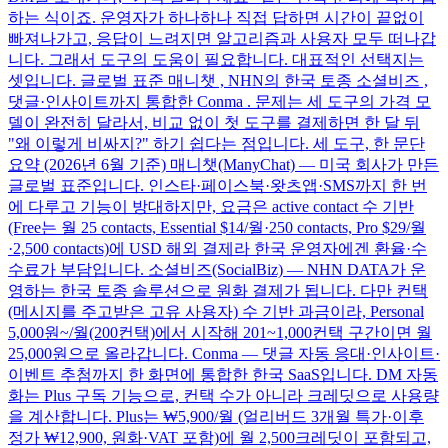
하는 식이죠. 운영자가 하나하나 직접 답하면 시간이 끝없이
빠져나가고, 응답이 느려지면 알고리즘과 사용자 모두 떠나갑
니다. 그래서 도구의 도움이 필요합니다. 대표적인 선택지는
셋입니다. 글로벌 표준 매니챗 , NHN의 한국 토종 소셜비즈 ,
댓글·인사이트까지 통합한 Conma . 문제는 세 도구의 가격 모
델이 완전히 달라서, 비교 없이 첫 도구를 결제하면 한 달 뒤
"왜 이렇게 비싸지?" 하기 쉽다는 점입니다. 세 도구, 한 문단
요약 (2026년 6월 기준) 매니챗(ManyChat) — 미국 회사가 만든
글로벌 표준입니다. 인스타·페이스북·왓츠앱·SMS까지 한 번
에 다루고 기능이 방대하지만, 요금은 active contact 수 기반
(Free는 월 25 contacts, Essential $14/월·250 contacts, Pro $29/월
·2,500 contacts)에 USD 해외 결제라 한국 운영자에겐 환율·수
수료가 부담입니다. 소셜비즈(SocialBiz) — NHN DATA가 운
영하는 한국 토종 솔루션으로 원화 결제가 됩니다. 다만 컨택
(메시지를 주고받은 고유 사용자) 수 기반 과금이라, Personal
5,000원~/월(200컨택)에서 시작해 201~1,000컨택 구간이면 월
25,000원으로 올라갑니다. Conma — 댓글 자동 응대·인사이트·
이벤트 추첨까지 한 화면에 통합한 한국 SaaS입니다. DM 자동
화는 Plus 구독 기능으로, 컨택 수가 아니라 크레딧으로 사용량
을 계산합니다. Plus는 ₩5,900/월 (얼리버드 3개월 특가·이후
정가 ₩12,900, 원화·VAT 포함)에 월 2,500크레딧이 포함되고,