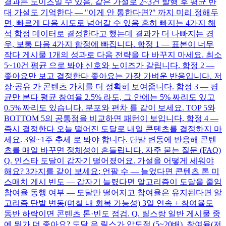
결과는 노이즈일 수 있음. 같은 가설로 2~3건 발행 후 평균 반
대 가설도 기억한다 — "이게 안 통한다면?" 까지 미리 정해두
면, 빠르게 다음 시도로 넘어갈 수 있음 흔히 빠지는 4가지 해
석 함정 데이터로 결정한다고 했는데 결과가 더 나빠지는 경
우, 보통 다음 4가지 함정에 빠집니다. 함정 1 — 표본이 너무
작다 게시물 1개의 성과로 다음 전략을 다 바꾸지 마세요. 최소
5~10건 평균 으로 봐야 신호와 노이즈가 갈립니다. 함정 2 —
좋아요만 보고 결정한다 좋아요는 가장 가벼운 반응입니다. 저
장·공유 가 콘텐츠 가치를 더 정확히 보여줍니다. 함정 3 — 평
균만 본다 평균 참여율 2.5% 라도, 그 안에는 5% 짜리도 있고
0.5% 짜리도 있습니다. 분포와 편차 를 같이 보세요. TOP 5와
BOTTOM 5의 공통점을 비교하면 패턴이 보입니다. 함정 4 —
즉시 결정한다 오늘 떨어진 도달로 내일 콘텐츠를 결정하지 마
세요. 3일~1주 추세 로 봐야 합니다. 단발 변동에 반응해 콘텐
츠를 매일 바꾸면 정체성이 흔들립니다. 자주 묻는 질문 (FAQ)
Q. 인스타 도달이 갑자기 떨어졌어요. 가설을 어떻게 세워야
해요? 3가지를 같이 보세요: 언팔 수 — 늘었다면 콘텐츠 톤 미
스매치 게시 빈도 — 갑자기 늘렸다면 알고리즘이 도달을 줄임
참여율 동행 여부 — 도달만 떨어지고 참여율은 유지된다면 알
고리즘 단발 변동(며칠 내 회복 가능성) 3일 연속 + 참여율도
동반 하락이면 콘텐츠 톤·빈도 점검. Q. 릴스랑 일반 게시물 중
에 뭐가 더 좋아요? 도달 은 릴스가 압도적 (5~20배). 참여율(저