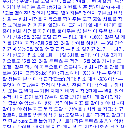
주기성 : 주말·평일 도달 차이, 월말 참여율 패턴 계절성 : 특정
시기에 반복되는 흐름 (휴가철·이벤트 시즌 등) 단발 vs 추세 :
"오늘 떨어진" 것인지 "2주째 떨어지는" 것인지 구분 AI 핵심
신호 — 변화 시점을 자동으로 찍어주는 도구 60일 차트를 직
접 노려보는 건 피곤한 일입니다. 그래서 매일 새벽 데이터를
훑어 변화 시점을 자연어로 풀어주는 AI 분석 이 유용합니다.
예시 신호: 5월 25일 도달 급증 — 평소 대비 +180%. 같은 날 캐
러셀 1건이 저장 47회 5월 22~24일 참여율 하향세 — 3일 연속
평균 -0.5%p 5월 28일 언팔 급증 — 평소 일평균 2.1명 → 14명.
게시 빈도가 평소 1일 1회 → 1일 3회로 늘어남 이 신호 3가지
만으로도 "5월 22~24일 콘텐츠 톤 점검 + 5월 28일 게시 빈도
조절" 같은 액션이 자동으로 떠오릅니다. 변화 시점을 잡을 때
보는 3가지 급증(Spike) 의미: 평소 대비 +X% 이상 — 무엇이
잘 됐는지 분석 대상 급감(Drop) 의미: 평소 대비 -X% 이상 —
무엇이 어긋났는지 점검 대상 추세 전환 의미: 상승세 → 하향
세 또는 그 반대 — 패턴 자체가 바뀐 시점 2단계 — 변화 원인
추정: 한 지표만 보지 않는다 도달 1개만 보면 "왜 떨어졌지?"
에 답할 수 없습니다. 함께 움직이는 지표 를 같이 봐야 합니다.
같이 봐야 하는 지표 묶음 도달 ↑, 참여율 ↓ 함께 볼 지표: 신규
팔로워, 프로필 방문 해석 가설: 도달은 새 트래픽(광고·알고리
즘 단발 push)으로 늘었지만, 새 트래픽은 콘텐츠 호응이 약함
도달 ↓, 참여율 ↑ 함께 볼 지표: 게시 빈도, 저장 비중 해석 가설: