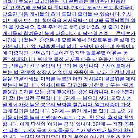
여율이 높으면 알고리즘은 "이 콘텐츠는 보여주면 반응한
다"고 학습해 도달을 더 줍니다. 반대로 도달만 크고 참여율이
낮으면 다음 게시물의 초기 도달이 줄어들 수 있습니다. 인사
이트에서 보는 법: 참여율을 게시물별로 비교해 들쭉날쭉한 원
인 을 찾으세요. 같은 주제라도 후킹(첫 1~2초, 첫 줄)이 강한
게시물의 참여율이 높게 나옵니다. 4. 팔로워 순증 — 콘텐츠가
사람을 남겼는가 순증은 새 팔로우에서 언팔로우를 뺀 실제 증
가분 입니다. 알고리즘에서의 의미: 도달이 터졌는데 순증이 0
에 가깝다면, 콘텐츠가 "보이긴 했지만 팔로우할 이유는 못
준" 상태입니다. 반대로 특정 게시물 다음 날 순증이 뛰었다면,
그 콘텐츠가 신규 유입의 입구가 된 것입니다. 인사이트에서
보는 법: 팔로워 성장 시계열에서 순증이 뛴 날 과 그 전날 게시
물을 연결하세요. 마커를 누르면 어떤 게시물이 팔로워를 데려
왔는지 보입니다. 인사이트를 '알고리즘 신호'로 바꾸는 4단계
활용법 숫자를 보는 것과 활용하는 것은 다릅니다. 매주 5분이
면 끝나는 실전 루틴입니다. 1단계 — 봉우리 찾기: 도달 시계
열에서 가장 높은 봉우리 날짜를 찾습니다. 알고리즘이 가장
크게 밀어준 날입니다. 2단계 — 원인 게시물 열기: 그 날의 게
시물 마커를 눌러 포맷(릴스/피드), 주제, 첫 문장, 후킹을 확인
합니다. 이게 당신의 '이기는 공식' 입니다. 3단계 — 저장·공유
로 검증: 그 게시물의 저장률·공유 수가 평소보다 높은지 확인
합니다. 높다면 알고리즘이 탄 게 우연이 아니라 콘텐츠 힘입