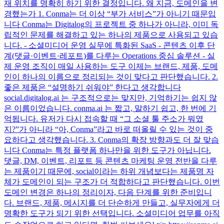
재 위치를 명확히 하기 위한 결정입니다. 왜 지금, 도메인을 변
경했는가 1. Conma는 더 이상 “부가 서비스”가 아니기 때문입
니다 Conma는 Digitalog의 프로젝트 중 하나가 아니라, 이미 독
립적인 문제를 해결하고 있는 하나의 제품으로 사용되고 있습
니다. - 소셜미디어 운영 실무에 특화된 SaaS - 콘텐츠 이후 단
계(댓글·이벤트·레포트)를 다루는 Operations 중심 솔루션 - 실
제 운영 조직이 매일 사용하는 도구 이제는 브랜드, 제품, 도메
인이 하나의 이름으로 정리되는 것이 맞다고 판단했습니다. 2.
좋은 제품은 “설명하기 쉬워야” 한다고 생각합니다
social.digitalog.ai 는 구조적으로는 맞지만, 기억하기는 쉽지 않
은 이름이었습니다. conma.ai 는 짧고, 말하기 쉽고, 한 번에 기
억됩니다. 유저가 다시 접속할 때 “그 소셜 툴 주소가 뭐였
지?”가 아니라 “아, Conma”라고 바로 떠올릴 수 있는 것이 중
요하다고 생각했습니다. 3. Conma의 확장 방향과도 더 잘 맞습
니다 Conma는 특정 플랫폼 하나만을 위한 도구가 아닙니다.
댓글, DM, 이벤트, 리포트 등 콘텐츠 마케팅 운영 전반을 다루
는 제품이기 때문에, social이라는 하위 개념보다는 제품명 자
체가 도메인이 되는 구조가 더 적합하다고 판단했습니다. 이번
도메인 변경은 하나의 정리이자, 다음 단계를 위한 준비입니
다. 브랜드, 제품, 메시지를 더 단순하게 만들고, 실무자에게 더
명확한 도구가 되기 위한 선택입니다. 소셜미디어 업무를 아직