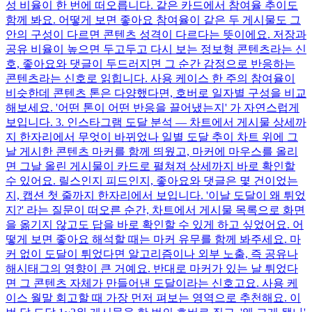
성 비율이 한 번에 떠오릅니다. 같은 카드에서 참여율 추이도
함께 봐요. 어떻게 보면 좋아요 참여율이 같은 두 게시물도 그
안의 구성이 다르면 콘텐츠 성격이 다르다는 뜻이에요. 저장과
공유 비율이 높으면 두고두고 다시 보는 정보형 콘텐츠라는 신
호, 좋아요와 댓글이 두드러지면 그 순간 감정으로 반응하는
콘텐츠라는 신호로 읽힙니다. 사용 케이스 한 주의 참여율이
비슷한데 콘텐츠 톤은 다양했다면, 호버로 일자별 구성을 비교
해보세요. '어떤 톤이 어떤 반응을 끌어냈는지' 가 자연스럽게
보입니다. 3. 인스타그램 도달 분석 — 차트에서 게시물 상세까
지 한자리에서 무엇이 바뀌었나 일별 도달 추이 차트 위에 그
날 게시한 콘텐츠 마커를 함께 띄웠고, 마커에 마우스를 올리
면 그날 올린 게시물이 카드로 펼쳐져 상세까지 바로 확인할
수 있어요. 릴스인지 피드인지, 좋아요와 댓글은 몇 건이었는
지, 캡션 첫 줄까지 한자리에서 보입니다. '이날 도달이 왜 튀었
지?' 라는 질문이 떠오른 순간, 차트에서 게시물 목록으로 화면
을 옮기지 않고도 답을 바로 확인할 수 있게 하고 싶었어요. 어
떻게 보면 좋아요 해석할 때는 마커 유무를 함께 봐주세요. 마
커 없이 도달이 튀었다면 알고리즘이나 외부 노출, 즉 공유나
해시태그의 영향이 큰 거예요. 반대로 마커가 있는 날 튀었다
면 그 콘텐츠 자체가 만들어낸 도달이라는 신호고요. 사용 케
이스 월말 회고할 때 가장 먼저 펴보는 영역으로 추천해요. 이