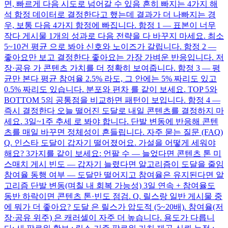
면, 빠르게 다음 시도로 넘어갈 수 있음 흔히 빠지는 4가지 해
석 함정 데이터로 결정한다고 했는데 결과가 더 나빠지는 경
우, 보통 다음 4가지 함정에 빠집니다. 함정 1 — 표본이 너무
작다 게시물 1개의 성과로 다음 전략을 다 바꾸지 마세요. 최소
5~10건 평균 으로 봐야 신호와 노이즈가 갈립니다. 함정 2 —
좋아요만 보고 결정한다 좋아요는 가장 가벼운 반응입니다. 저
장·공유 가 콘텐츠 가치를 더 정확히 보여줍니다. 함정 3 — 평
균만 본다 평균 참여율 2.5% 라도, 그 안에는 5% 짜리도 있고
0.5% 짜리도 있습니다. 분포와 편차 를 같이 보세요. TOP 5와
BOTTOM 5의 공통점을 비교하면 패턴이 보입니다. 함정 4 —
즉시 결정한다 오늘 떨어진 도달로 내일 콘텐츠를 결정하지 마
세요. 3일~1주 추세 로 봐야 합니다. 단발 변동에 반응해 콘텐
츠를 매일 바꾸면 정체성이 흔들립니다. 자주 묻는 질문 (FAQ)
Q. 인스타 도달이 갑자기 떨어졌어요. 가설을 어떻게 세워야
해요? 3가지를 같이 보세요: 언팔 수 — 늘었다면 콘텐츠 톤 미
스매치 게시 빈도 — 갑자기 늘렸다면 알고리즘이 도달을 줄임
참여율 동행 여부 — 도달만 떨어지고 참여율은 유지된다면 알
고리즘 단발 변동(며칠 내 회복 가능성) 3일 연속 + 참여율도
동반 하락이면 콘텐츠 톤·빈도 점검. Q. 릴스랑 일반 게시물 중
에 뭐가 더 좋아요? 도달 은 릴스가 압도적 (5~20배). 참여율(저
장·공유 위주) 은 캐러셀이 자주 더 높습니다. 용도가 다릅니