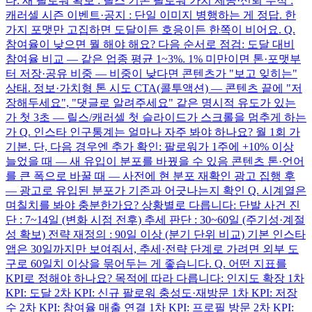
다: 새 팔로워 확보 : 릴스 기존 팔로워 가치 제공·신뢰 누적 :
캐러셀 시즌 이벤트·공지 : 단일 이미지 병행하는 게 정답. 한
가지 포맷만 고집하면 도달이든 호응이든 한쪽이 비어요. Q.
참여율이 낮으면 뭘 해야 해요? 다음 순서로 점검: 도달 대비
참여율 비교 — 같은 업종 평균 1~3%. 1% 미만이면 톤·포맷부
터 저장·공유 비중 — 비중이 낮다면 콘텐츠가 "보고 잊히는"
상태. 정보·가치형 톤 시도 CTA(콜투액션) — 콘텐츠 끝에 "저
장해두세요", "댓글로 알려주세요" 같은 명시적 유도가 있는
가 첫 3초 — 릴스/캐러셀 첫 슬라이드가 스크롤을 멈추게 하는
가 Q. 인스타 인구통계는 얼마나 자주 봐야 하나요? 월 1회 가
기본. 단, 다음 경우엔 추가 확인: 팔로워가 1주에 +10% 이상
늘었을 때 — 새 유입이 분포를 바꿨을 수 있음 콘텐츠 톤·언어
를 큰 폭으로 바꿀 때 — 사전에 현 분포 재확인 광고 집행 후
— 광고로 유입된 분포가 기존과 어긋나는지 확인 Q. 시계열은
며칠치를 봐야 충분한가요? 상황별로 다릅니다: 단발 사건 진
단 : 7~14일 (변화 시점 전후) 추세 판단 : 30~60일 (주기성·계절
성 확보) 전략 재정의 : 90일 이상 (분기 단위 비교) 기본 인스타
앱은 30일까지만 보여줘서, 추세·전략 단계로 가려면 외부 도
구로 60일치 이상을 묶어두는 게 좋습니다. Q. 어떤 지표를
KPI로 정해야 하나요? 목적에 따라 다릅니다: 인지도 확장 1차
KPI: 도달 2차 KPI: 신규 팔로워 충성도·재방문 1차 KPI: 저장
수 2차 KPI: 참여율 매출 연결 1차 KPI: 프로필 방문 2차 KPI: