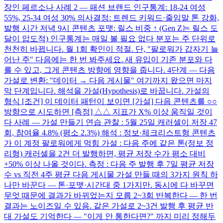
장인 페르소나 사례 2 — 패션 브랜드 인구통계: 18-24 여성
55%, 25-34 여성 30% 의사결정: 트렌드 키워드·줄임말 톤 강화,
발행 시간 저녁 9시 콘텐츠 포맷: 릴스 비중 ↑ (Gen Z는 릴스 도
달이 압도적) 인구통계는 매일 볼 필요 없다 분포는 주 단위로
천천히 바뀝니다. 월 1회 확인이 적절. 단, "팔로워가 갑자기 늘
어난 주" 다음에는 한 번 봐주세요. 새 유입이 기존 분포와 다
를 수 있고, 그게 콘텐츠 방향에 영향을 줍니다. 4단계 — 다음
가설로 변환: "데이터 → 다음 게시물" 여기까지 왔으면 마지
막 단계입니다. 해석을 가설(Hypothesis)로 바꿉니다. 가설의
형식 [조건] 이 데이터 패턴이 보이면 [가설] 다음 콘텐츠를 ○○
방향으로 시도하면 [측정] △△ 지표가 X% 이상 움직일 것이
다 사례 — 가설 만들기 연습 관찰 : 5월 25일 캐러셀이 저장 47
회, 참여율 4.8% (평소 2.3%) 해석 : 정보·체크리스트형 콘텐츠
가 이 계정 팔로워에게 먹힘 가설 : 다음 주에 같은 톤(정보 정
리형) 캐러셀을 2건 더 발행하면, 평균 저장 수가 평소 대비
+50% 이상 나올 것이다. 측정 : 다음 주 발행 후 7일 평균 저장
수 vs 직전 4주 평균 다음 게시물 가설 만들 때의 3가지 원칙 하
나만 바꾼다 — 톤·포맷·시간대 중 1가지만. 동시에 다 바꾸면
무엇 때문에 결과가 바뀌었는지 모름 2~3회 반복한다 — 한 번
결과는 노이즈일 수 있음. 같은 가설로 2~3건 발행 후 평균 반
대 가설도 기억한다 — "이게 안 통한다면?" 까지 미리 정해두