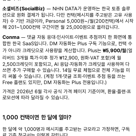
소셜비즈(SocialBiz)
— NHN DATA가 운영하는 한국 토종 솔루
션으로 원화 결제가 됩니다. 다만 컨택(메시지를 주고받은 고유 사용
자) 수 기반 과금이라, Personal 5,000원~/월(200컨택)에서 시작
해 201~1,000컨택 구간이면 월 25,000원으로 올라갑니다.
Conma
— 댓글 자동 응대·인사이트·이벤트 추첨까지 한 화면에 통
합한 한국 SaaS입니다. DM 자동화는 Plus 구독 기능으로, 컨택 수
가 아니라 크레딧으로 사용량을 계산합니다. Plus는
₩5,900/월
(얼
리버드 3개월 특가·이후 정가 ₩12,900, 원화·VAT 포함)에 월
2,500크레딧이 포함되고, AI 응답·자동화가 크레딧을 사용하며 다
쓰면 추가 구매할 수 있습니다. 14일 무료 체험으로 전체 기능을 미
리 써볼 수 있습니다. (계정 1개·댓글 조회·이벤트 추첨 등을 쓰는
Free 플랜도 있지만, DM 자동화는 Plus 전용입니다.)
가격은 2026년 6월 각사 공식 가격 페이지 기준이며, 환율·플랜·프
로모션에 따라 달라질 수 있습니다.
1,000 컨택이면 한 달에 얼마?
한 달에 약 1,000명과 메시지를 주고받는 규모라고 가정하면, 구독
료 기준 청구서는 이렇게 갈립니다.