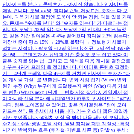
인사이트를 본다고 콘텐츠가 나아지진 않습니다 인사이트를
매일 켭니다. 도달 ○○명, 참여율 △%, 저장 □건. 숫자는 다 보
는데, 다음 게시물 결정엔 도움이 안 되는 경험, 다들 있을 거예
요. 문제는 "숫자를 본다" 와 "숫자를 읽는다" 가 다르다는 점
입니다. 도달 1,200명 읽는다: 도달이 7일 전 대비 +35% 늘었
고, 같은 기간 참여율은 -0.4%p 떨어졌다 참여율 2.3% 읽는다:
저장 비중이 평소 15% → 28%로 올랐다 → 정보형 게시물이
먹히는 시점이다 팔로워 +12명 읽는다: 신규 12명·언팔 3명·순
증 9명 — 콘텐츠가 새 유입과 기존 충성도 모두 잡고 있다 이
글은 숫자를 읽는 법 , 그리고 그 해석을 다음 게시물 결정으로
바꾸는 4단계 프레임 을 정리합니다. 데이터로 콘텐츠 결정하
기 — 4단계 프레임 다음 4단계를 거치면 인사이트 숫자가 "다
음 게시물 가설" 로 변환됩니다. 변화 시점 잡기 (When) 변화
원인 추정 (Why) 누구에게 도달했는지 확인 (Who) 다음 가설
로 변환 (What's next) 1단계 — 변화 시점 잡기: 시계열에서 점
이 아니라 선을 본다 왜 시계열인가 하루치 인사이트는 "점"입
니다. 점은 노이즈일 수 있어요. 좋은 의사결정은 "점이 모여
만드는 선" , 즉 추세에서 나옵니다. 기본 인스타 앱은 30일까
지만 보여줍니다. 60일치 이상 을 봐야 다음 패턴이 보입니다:
주기성 : 주말·평일 도달 차이, 월말 참여율 패턴 계절성 : 특정
시기에 반복되는 흐름 (휴가철·이벤트 시즌 등) 단발 vs 추세 :