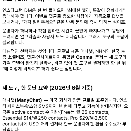
인스타그램 DM은 한 번 들어오면 "최대한 빨리, 똑같이 정확하게"
응대해야 합니다. 이벤트 댓글로 응모한 사람에게 자동으로 DM을
보내거나, "가격 알려주세요" 같은 반복 문의에 즉시 답하는 식이죠.
운영자가 하나하나 직접 답하면 시간이 끝없이 빠져나가고, 응답이
느려지면 알고리즘과 사용자 모두 떠나갑니다. 그래서 도구의 도움이
필요합니다.
대표적인 선택지는 셋입니다. 글로벌 표준
매니챗
, NHN의 한국 토
종
소셜비즈
, 댓글·인사이트까지 통합한
Conma
. 문제는 세 도구의
가격 모델이 완전히 달라서, 비교 없이 첫 도구를 결제하면 한 달 뒤
"왜 이렇게 비싸지?" 하기 쉽다는 점입니다.
세 도구, 한 문단 요약 (2026년 6월 기준)
매니챗(ManyChat)
— 미국 회사가 만든 글로벌 표준입니다. 인스
타·페이스북·왓츠앱·SMS까지 한 번에 다루고 기능이 방대하지만, 요
금은 active contact 수 기반(Free는 월 25 contacts,
Essential $14/월·250 contacts, Pro $29/월·2,500
contacts)에 USD 해외 결제라 한국 운영자에겐 환율·수수료가 부
담입니다.