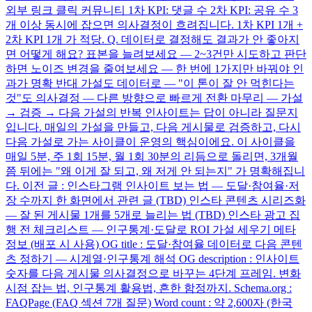
외부 링크 클릭 커뮤니티 1차 KPI: 댓글 수 2차 KPI: 공유 수 3
개 이상 동시에 잡으면 의사결정이 흐려집니다. 1차 KPI 1개 +
2차 KPI 1개 가 적당. Q. 데이터로 결정해도 결과가 안 좋아지
면 어떻게 해요? 표본을 늘려보세요 — 2~3건만 시도하고 판단
하면 노이즈 변경을 줄여보세요 — 한 번에 1가지만 바꿔야 인
과가 명확 반대 가설도 데이터로 — "이 톤이 잘 안 먹힌다는
것"도 의사결정 — 다른 방향으로 빠르게 전환 마무리 — 가설
→ 검증 → 다음 가설의 반복 인사이트는 답이 아니라 질문지
입니다. 매일의 가설을 만들고, 다음 게시물로 검증하고, 다시
다음 가설로 가는 사이클이 운영의 핵심이에요. 이 사이클을
매일 5분, 주 1회 15분, 월 1회 30분의 리듬으로 돌리면, 3개월
쯤 뒤에는 "왜 이게 잘 되고, 왜 저게 안 되는지" 가 명확해집니
다. 이전 글 : 인스타그램 인사이트 보는 법 — 도달·참여율·저
장 수까지 한 화면에서 관련 글 (TBD) 인스타 콘텐츠 시리즈화
— 잘 된 게시물 1개를 5개로 늘리는 법 (TBD) 인스타 광고 집
행 전 체크리스트 — 인구통계·도달로 ROI 가설 세우기 메타
정보 (배포 시 사용) OG title : 도달·참여율 데이터로 다음 콘텐
츠 정하기 — 시계열·인구통계 해석 OG description : 인사이트
숫자를 다음 게시물 의사결정으로 바꾸는 4단계 프레임. 변화
시점 잡는 법, 인구통계 활용법, 흔한 함정까지. Schema.org :
FAQPage (FAQ 섹션 7개 질문) Word count : 약 2,600자 (한국