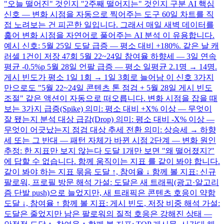
"오늘 떨어진" 것인지 "2주째 떨어지는" 것인지 구분 AI 핵심
신호 — 변화 시점을 자동으로 찍어주는 도구 60일 차트를 직
접 노려보는 건 피곤한 일입니다. 그래서 매일 새벽 데이터를
훑어 변화 시점을 자연어로 풀어주는 AI 분석 이 유용합니다.
예시 신호: 5월 25일 도달 급증 — 평소 대비 +180%. 같은 날 캐
러셀 1건이 저장 47회 5월 22~24일 참여율 하향세 — 3일 연속
평균 -0.5%p 5월 28일 언팔 급증 — 평소 일평균 2.1명 → 14명.
게시 빈도가 평소 1일 1회 → 1일 3회로 늘어남 이 신호 3가지
만으로도 "5월 22~24일 콘텐츠 톤 점검 + 5월 28일 게시 빈도
조절" 같은 액션이 자동으로 떠오릅니다. 변화 시점을 잡을 때
보는 3가지 급증(Spike) 의미: 평소 대비 +X% 이상 — 무엇이
잘 됐는지 분석 대상 급감(Drop) 의미: 평소 대비 -X% 이상 —
무엇이 어긋났는지 점검 대상 추세 전환 의미: 상승세 → 하향
세 또는 그 반대 — 패턴 자체가 바뀐 시점 2단계 — 변화 원인
추정: 한 지표만 보지 않는다 도달 1개만 보면 "왜 떨어졌지?"
에 답할 수 없습니다. 함께 움직이는 지표 를 같이 봐야 합니다.
같이 봐야 하는 지표 묶음 도달 ↑, 참여율 ↓ 함께 볼 지표: 신규
팔로워, 프로필 방문 해석 가설: 도달은 새 트래픽(광고·알고리
즘 단발 push)으로 늘었지만, 새 트래픽은 콘텐츠 호응이 약함
도달 ↓, 참여율 ↑ 함께 볼 지표: 게시 빈도, 저장 비중 해석 가설:
도달은 줄었지만 남은 팔로워의 질적 호응은 강해진 상태 —