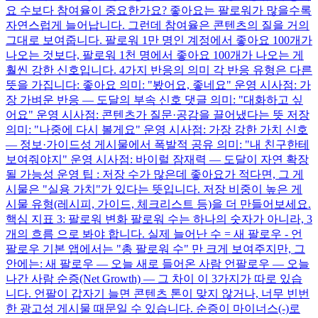
요 수보다 참여율이 중요한가요? 좋아요는 팔로워가 많을수록
자연스럽게 늘어납니다. 그런데 참여율은 콘텐츠의 질을 거의
그대로 보여줍니다. 팔로워 1만 명인 계정에서 좋아요 100개가
나오는 것보다, 팔로워 1천 명에서 좋아요 100개가 나오는 게
훨씬 강한 신호입니다. 4가지 반응의 의미 각 반응 유형은 다른
뜻을 가집니다: 좋아요 의미: "봤어요, 좋네요" 운영 시사점: 가
장 가벼운 반응 — 도달의 부속 신호 댓글 의미: "대화하고 싶
어요" 운영 시사점: 콘텐츠가 질문·공감을 끌어냈다는 뜻 저장
의미: "나중에 다시 볼게요" 운영 시사점: 가장 강한 가치 신호
— 정보·가이드성 게시물에서 폭발적 공유 의미: "내 친구한테
보여줘야지" 운영 시사점: 바이럴 잠재력 — 도달이 자연 확장
될 가능성 운영 팁 : 저장 수가 많은데 좋아요가 적다면, 그 게
시물은 "실용 가치"가 있다는 뜻입니다. 저장 비중이 높은 게
시물 유형(레시피, 가이드, 체크리스트 등)을 더 만들어보세요.
핵심 지표 3: 팔로워 변화 팔로워 수는 하나의 숫자가 아니라, 3
개의 흐름 으로 봐야 합니다. 실제 늘어난 수 = 새 팔로우 - 언
팔로우 기본 앱에서는 "총 팔로워 수" 만 크게 보여주지만, 그
안에는: 새 팔로우 — 오늘 새로 들어온 사람 언팔로우 — 오늘
나간 사람 순증(Net Growth) — 그 차이 이 3가지가 따로 있습
니다. 언팔이 갑자기 늘면 콘텐츠 톤이 맞지 않거나, 너무 빈번
한 광고성 게시물 때문일 수 있습니다. 순증이 마이너스(-)로