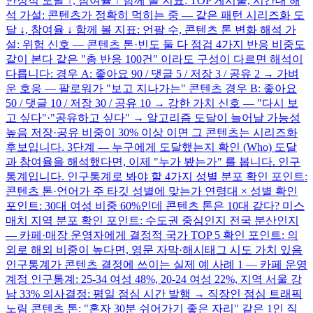
안정적 도달 ↑, 참여율 ↑ 함께 볼 지표: TOP 게시물, 시간대 해
석 가설: 콘텐츠가 정확히 먹히는 중 — 같은 패턴 시리즈화 도
달 ↓, 참여율 ↓ 함께 볼 지표: 언팔 수, 콘텐츠 톤 변화 해석 가
설: 위험 신호 — 콘텐츠 톤·빈도 둘 다 점검 4가지 반응 비중도
같이 본다 같은 "총 반응 100건" 이라도 구성이 다르면 해석이
다릅니다: 경우 A: 좋아요 90 / 댓글 5 / 저장 3 / 공유 2 → 가벼
운 호응 — 팔로워가 "보고 지나가는" 콘텐츠 경우 B: 좋아요
50 / 댓글 10 / 저장 30 / 공유 10 → 강한 가치 신호 — "다시 보
고 싶다"·"공유하고 싶다" → 알고리즘 도달이 늘어날 가능성
높음 저장·공유 비중이 30% 이상 이면 그 콘텐츠는 시리즈화
후보입니다. 3단계 — 누구에게 도달했는지 확인 (Who) 도달
과 참여율을 해석했다면, 이제 "누가 봤는가" 를 봅니다. 인구
통계입니다. 인구통계로 봐야 할 4가지 성별 분포 확인 포인트:
콘텐츠 톤·언어가 주 타깃 성별에 맞는가 연령대 × 성별 확인
포인트: 30대 여성 비중 60%인데 콘텐츠 톤은 10대 같다? 미스
매치 지역 분포 확인 포인트: 수도권 중심인지 전국 분산인지
— 카페·매장 운영자에게 결정적 국가 TOP 5 확인 포인트: 의
외로 해외 비중이 높다면, 영문 자막·해시태그 시도 가치 있음
인구통계가 콘텐츠 결정에 쓰이는 실제 예 사례 1 — 카페 운영
계정 인구통계: 25-34 여성 48%, 20-24 여성 22%, 지역 서울 강
남 33% 의사결정: 평일 점심 시간 발행 → 직장인 점심 트래픽
노림 콘텐츠 톤: "혼자 30분 쉬어가기 좋은 자리" 같은 1인 직