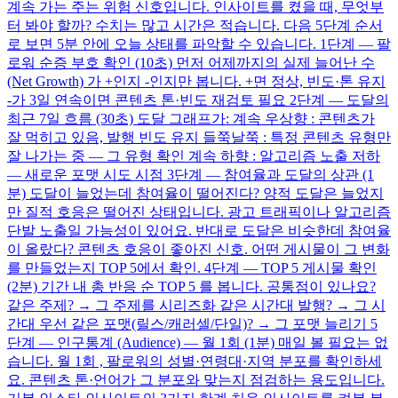
계속 가는 주는 위험 신호입니다. 인사이트를 켰을 때, 무엇부
터 봐야 할까? 수치는 많고 시간은 적습니다. 다음 5단계 순서
로 보면 5분 안에 오늘 상태를 파악할 수 있습니다. 1단계 — 팔
로워 순증 부호 확인 (10초) 먼저 어제까지의 실제 늘어난 수
(Net Growth) 가 +인지 -인지만 봅니다. +면 정상, 빈도·톤 유지
-가 3일 연속이면 콘텐츠 톤·빈도 재검토 필요 2단계 — 도달의
최근 7일 흐름 (30초) 도달 그래프가: 계속 우상향 : 콘텐츠가
잘 먹히고 있음, 발행 빈도 유지 들쭉날쭉 : 특정 콘텐츠 유형만
잘 나가는 중 — 그 유형 확인 계속 하향 : 알고리즘 노출 저하
— 새로운 포맷 시도 시점 3단계 — 참여율과 도달의 상관 (1
분) 도달이 늘었는데 참여율이 떨어진다? 양적 도달은 늘었지
만 질적 호응은 떨어진 상태입니다. 광고 트래픽이나 알고리즘
단발 노출일 가능성이 있어요. 반대로 도달은 비슷한데 참여율
이 올랐다? 콘텐츠 호응이 좋아진 신호. 어떤 게시물이 그 변화
를 만들었는지 TOP 5에서 확인. 4단계 — TOP 5 게시물 확인
(2분) 기간 내 총 반응 순 TOP 5 를 봅니다. 공통점이 있나요?
같은 주제? → 그 주제를 시리즈화 같은 시간대 발행? → 그 시
간대 우선 같은 포맷(릴스/캐러셀/단일)? → 그 포맷 늘리기 5
단계 — 인구통계 (Audience) — 월 1회 (1분) 매일 볼 필요는 없
습니다. 월 1회 , 팔로워의 성별·연령대·지역 분포를 확인하세
요. 콘텐츠 톤·언어가 그 분포와 맞는지 점검하는 용도입니다.