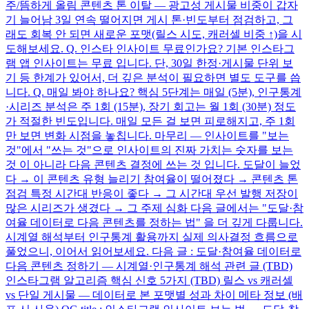
주/뜸하게 올림 콘텐츠 톤 이탈 — 광고성 게시물 비중이 갑자
기 늘어남 3일 연속 떨어지면 게시 톤·빈도부터 점검하고, 그
래도 회복 안 되면 새로운 포맷(릴스 시도, 캐러셀 비중 ↑)을 시
도해보세요. Q. 인스타 인사이트 무료인가요? 기본 인스타그
램 앱 인사이트는 무료 입니다. 단, 30일 한정·게시물 단위 보
기 등 한계가 있어서, 더 깊은 분석이 필요하면 별도 도구를 씁
니다. Q. 매일 봐야 하나요? 핵심 5단계는 매일 (5분), 인구통계
·시리즈 분석은 주 1회 (15분), 장기 회고는 월 1회 (30분) 정도
가 적절한 빈도입니다. 매일 모든 걸 보면 피로해지고, 주 1회
만 보면 변화 시점을 놓칩니다. 마무리 — 인사이트를 "보는
것"에서 "쓰는 것"으로 인사이트의 진짜 가치는 숫자를 보는
것 이 아니라 다음 콘텐츠 결정에 쓰는 것 입니다. 도달이 늘었
다 → 이 콘텐츠 유형 늘리기 참여율이 떨어졌다 → 콘텐츠 톤
점검 특정 시간대 반응이 좋다 → 그 시간대 우선 발행 저장이
많은 시리즈가 생겼다 → 그 주제 심화 다음 글에서는 "도달·참
여율 데이터로 다음 콘텐츠를 정하는 법" 을 더 깊게 다룹니다.
시계열 해석부터 인구통계 활용까지 실제 의사결정 흐름으로
풀었으니, 이어서 읽어보세요. 다음 글 : 도달·참여율 데이터로
다음 콘텐츠 정하기 — 시계열·인구통계 해석 관련 글 (TBD)
인스타그램 알고리즘 핵심 신호 5가지 (TBD) 릴스 vs 캐러셀
vs 단일 게시물 — 데이터로 본 포맷별 성과 차이 메타 정보 (배