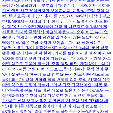
기본 인스타 인사이트의 3가지 한계 처음 인사이트를 켜본 분
들이 가장 답답해하는 부분입니다. 한계 1 — 30일치만 보여줌
기본 앱은 최근 30일까지만 보여줍니다. 계절성 (주말·평일 패
턴, 월별 흐름)이나 장기 추세 를 잡으려면 60일치 이상이 필요
한데, 앱에서는 사라집니다. 한계 2 — 게시물 하나씩 따로 봐
야 함 "이번 주 어떤 게시물이 가장 잘 나갔지?" 를 알려면 게
시물을 하나씩 클릭해서 비교해야 합니다. 순위 비교 뷰가 없
습니다. 한계 3 — 변화 원인을 알려주지 않음 도달이 갑자기
떨어진 날, 앱은 그냥 숫자만 보여줍니다. "왜 떨어졌는지",
"어떤 신호가 같이 움직였는지" 는 알 수 없습니다. 통합 뷰로
봤을 때 달라지는 것 위 한계 3가지를 보완해서 한 화면에서 60
일치를 통째로 보면 다음이 가능해집니다: 60일치 시계열 차트
어떤 식으로 도움이 되는가: 주말·월말 패턴, 계절성이 보임 기
간 TOP 5 자동 정렬 어떤 식으로 도움이 되는가: 클릭 없이 무
엇이 잘 됐는지 한눈에 도달·참여율 동시 차트 어떤 식으로 도
움이 되는가: 양적 변화와 질적 변화를 같이 추적 AI 핵심 신호
어떤 식으로 도움이 되는가: "이날 급증/급감했어요" 자동 풀
이 인구통계 분포 시트 어떤 식으로 도움이 되는가: 팔로워 구
성 변화를 따로 추적 엑셀 다운로드 어떤 식으로 도움이 되는
가: 별도 분석·보고서 작업 자유롭게 AI 핵심 신호란? 매일 새
벽, 데이터를 자동으로 훑어서 "이 날 이 지표가 평소보다
±X% 움직였어요" 라고 자연어로 풀어주는 기능입니다. 사람