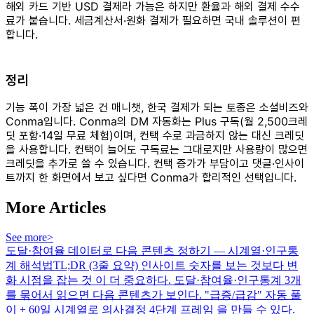
해외 카드 기반 USD 결제라 가능은 하지만 환율과 해외 결제 수수
료가 붙습니다. 세금계산서·원화 결제가 필요하면 국내 솔루션이 편
합니다.
정리
기능 폭이 가장 넓은 건 매니챗, 한국 결제가 되는 토종은 소셜비즈와
Conma입니다. Conma의 DM 자동화는 Plus 구독(월 2,500크레
딧 포함·14일 무료 체험)이며, 컨택 수로 과금하지 않는 대신 크레딧
을 사용합니다. 컨택이 늘어도 구독료는 그대로지만 사용량이 많으면
크레딧을 추가로 쓸 수 있습니다. 컨택 증가가 부담이고 댓글·인사이
트까지 한 화면에서 보고 싶다면 Conma가 합리적인 선택입니다.
More Articles
See more
>
도달·참여율 데이터로 다음 콘텐츠 정하기 — 시계열·인구통
계 해석법
TL;DR (3줄 요약) 인사이트 숫자를 보는 것보다 변
화 시점을 잡는 것 이 더 중요하다. 도달·참여율·인구통계 3개
를 묶어서 읽으면 다음 콘텐츠가 보인다. "급증/급감" 자동 풀
이 + 60일 시계열로 의사결정 4단계 프레임 을 만들 수 있다.