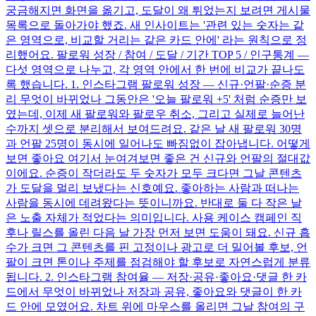
궁금해지면 화면을 옮기고, 도달이 왜 튀었는지 보려면 게시물
목록으로 돌아가야 했죠. 새 인사이트는 '관련 있는 숫자는 같
은 영역으로, 비교할 거리는 같은 카드 안에' 라는 원칙으로 정
리했어요. 팔로워 성장 / 참여 / 도달 / 기간 TOP 5 / 인구통계 —
다섯 영역으로 나누고, 각 영역 안에서 한 번에 비교가 끝나도
록 했습니다. 1. 인스타그램 팔로워 성장 — 신규·언팔·순증 분
리 무엇이 바뀌었나 그동안은 '오늘 팔로워 +5' 처럼 순증만 보
였는데, 이제 새 팔로워와 팔로우 취소, 그리고 실제로 늘어난
수까지 셋으로 분리해서 보여드려요. 같은 날 새 팔로워 30명
과 언팔 25명이 동시에 일어나도 빠짐없이 잡아냅니다. 어떻게
보면 좋아요 여기서 눈여겨보면 좋은 건 신규와 언팔의 절대값
이에요. 순증이 작더라도 두 숫자가 모두 크다면 그날 콘텐츠
가 도달을 멀리 보냈다는 신호예요. 좋아하는 사람과 떠나는
사람을 동시에 데려왔다는 뜻이니까요. 반대로 둘 다 작은 날
은 노출 자체가 적었다는 의미입니다. 사용 케이스 캠페인 직
후나 릴스를 올린 다음 날 가장 먼저 보면 도움이 돼요. 신규 흡
수가 크면 그 콘텐츠를 핀 고정이나 광고로 더 밀어볼 후보, 언
팔이 크면 톤이나 주제를 점검해야 할 후보로 자연스럽게 분류
됩니다. 2. 인스타그램 참여율 — 저장·공유·좋아요·댓글 한 카
드에서 무엇이 바뀌었나 저장과 공유, 좋아요와 댓글이 한 카
드 안에 모였어요. 차트 위에 마우스를 올리면 그날 참여의 구