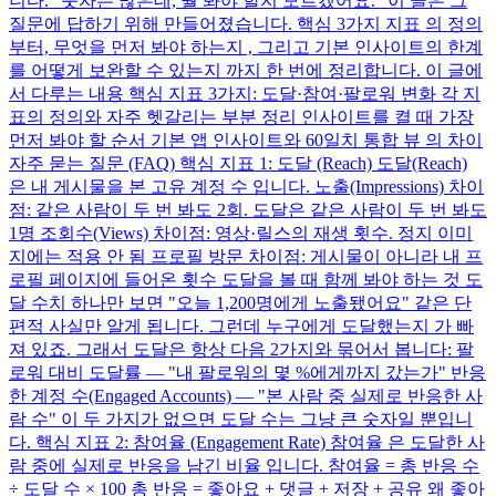
니다. "숫자는 많은데, 뭘 봐야 할지 모르겠어요." 이 글은 그
질문에 답하기 위해 만들어졌습니다. 핵심 3가지 지표 의 정의
부터, 무엇을 먼저 봐야 하는지 , 그리고 기본 인사이트의 한계
를 어떻게 보완할 수 있는지 까지 한 번에 정리합니다. 이 글에
서 다루는 내용 핵심 지표 3가지: 도달·참여·팔로워 변화 각 지
표의 정의와 자주 헷갈리는 부분 정리 인사이트를 켤 때 가장
먼저 봐야 할 순서 기본 앱 인사이트와 60일치 통합 뷰 의 차이
자주 묻는 질문 (FAQ) 핵심 지표 1: 도달 (Reach) 도달(Reach)
은 내 게시물을 본 고유 계정 수 입니다. 노출(Impressions) 차이
점: 같은 사람이 두 번 봐도 2회. 도달은 같은 사람이 두 번 봐도
1명 조회수(Views) 차이점: 영상·릴스의 재생 횟수. 정지 이미
지에는 적용 안 됨 프로필 방문 차이점: 게시물이 아니라 내 프
로필 페이지에 들어온 횟수 도달을 볼 때 함께 봐야 하는 것 도
달 수치 하나만 보면 "오늘 1,200명에게 노출됐어요" 같은 단
편적 사실만 알게 됩니다. 그런데 누구에게 도달했는지 가 빠
져 있죠. 그래서 도달은 항상 다음 2가지와 묶어서 봅니다: 팔
로워 대비 도달률 — "내 팔로워의 몇 %에게까지 갔는가" 반응
한 계정 수(Engaged Accounts) — "본 사람 중 실제로 반응한 사
람 수" 이 두 가지가 없으면 도달 수는 그냥 큰 숫자일 뿐입니
다. 핵심 지표 2: 참여율 (Engagement Rate) 참여율 은 도달한 사
람 중에 실제로 반응을 남긴 비율 입니다. 참여율 = 총 반응 수
÷ 도달 수 × 100 총 반응 = 좋아요 + 댓글 + 저장 + 공유 왜 좋아