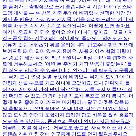
번 달 도달 1~2위 게시물을 한 번의 호버로 짚고, '왜 그게 됐나'
를 풀어가는 출발점으로 쓰기 좋습니다. 4. 기간 TOP 5 인스타
그램 게시물 — 총 반응 기준 무엇이 바뀌었나 선택한 기간 안
에서 총 반응이 가장 컸던 게시물 5건을 정리해드려요. 기간 필
터를 바꾸면 즉시 새 순위로 갱신됩니다. 어떻게 보면 좋아요
여기서 중요한 건 단순 좋아요 순이 아니라 좋아요 + 댓글 + 저
장 + 공유 합산 기준이라는 점이에요. 좋아요는 적어도 저장·
공유가 컸던 콘텐츠가 위로 올라옵니다. 광고주나 협업 제안에
보여드릴 때 더 의미 있는 지표예요. 사용 케이스 협업 미팅이
나 광고주 제안 직전에 최근 30일이나 90일 TOP 5를 캡처해 자
료에 첨부해보세요. '어떤 톤·주제가 가장 반응이 좋았는지' 를
한 장으로 전달할 수 있습니다. 5. 인스타그램 팔로워 인구통계
— 국가·도시·연령·성별 무엇이 바뀌었나 국가와 도시 TOP 10,
연령과 성별 분포를 카드 하나에 모았어요. 도시 단위까지 들
어가서 어디에서 가장 많이 팔로우하는지를 도시 이름으로 직
접 확인할 수 있고, 연령과 성별의 교차 분포도 같이 봅니다. 어
떻게 보면 좋아요 이 카드는 마케팅이나 광고 타겟을 잡을 때
의 출발점으로 쓰면 좋아요. '20대 여성' 같은 큰 단위로 묶지
않고 도시와 연령대 조합까지 좁히면 광고 비용을 훨씬 효율적
으로 쓸 수 있거든요. 콘텐츠의 톤이나 언어가 지금 팔로워와
어울리는지를 점검하는 거울로도 좋고요. 사용 케이스 새 시즌
콘텐츠 기획 미팅 전에 인구통계 카드를 먼저 펼쳐봐주세요.