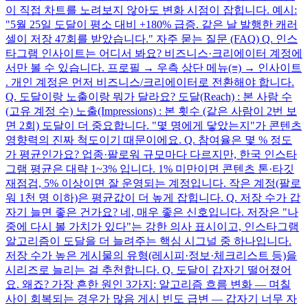
이 직접 차트를 노려보지 않아도 변화 시점이 잡힙니다. 예시:
"5월 25일 도달이 평소 대비 +180% 급증. 같은 날 발행한 캐러
셀이 저장 47회를 받았습니다." 자주 묻는 질문 (FAQ) Q. 인스
타그램 인사이트는 어디서 봐요? 비즈니스·크리에이터 계정에
서만 볼 수 있습니다. 프로필 → 우측 상단 메뉴(≡) → 인사이트
. 개인 계정은 먼저 비즈니스/크리에이터로 전환해야 합니다.
Q. 도달이랑 노출이랑 뭐가 달라요? 도달(Reach) : 본 사람 수
(고유 계정 수) 노출(Impressions) : 본 횟수 (같은 사람이 2번 보
면 2회) 도달이 더 중요합니다. "몇 명에게 닿았는지"가 콘텐츠
영향력의 진짜 척도이기 때문이에요. Q. 참여율은 몇 % 정도
가 평균인가요? 업종·팔로워 규모마다 다르지만, 한국 인스타
그램 평균은 대략 1~3% 입니다. 1% 미만이면 콘텐츠 톤·타깃
재점검, 5% 이상이면 잘 운영되는 계정입니다. 작은 계정(팔로
워 1천 명 이하)은 평균값이 더 높게 잡힙니다. Q. 저장 수가 갑
자기 늘면 좋은 건가요? 네, 매우 좋은 신호입니다. 저장은 "나
중에 다시 볼 가치가 있다"는 강한 의사 표시이고, 인스타그램
알고리즘이 도달을 더 늘려주는 핵심 시그널 중 하나입니다.
저장 수가 높은 게시물의 유형(레시피·정보·체크리스트 등)을
시리즈로 늘리는 걸 추천합니다. Q. 도달이 갑자기 떨어졌어
요. 왜죠? 가장 흔한 원인 3가지: 알고리즘 흐름 변화 — 며칠
사이 회복되는 경우가 많음 게시 빈도 급변 — 갑자기 너무 자