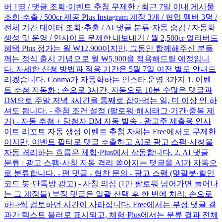
버 1명 / 댓글 조회·이벤트 추첨 무제한 / 최근 7일 이내 게시물
조회·추출 / 500cr 제공 Plus Instagram 계정 3개 / 협업 멤버 3명 /
전체 기간 데이터 조회·추출 / AI 댓글 분류·자동 숨김 / 자동화
생성 및 운영 / 인사이트 무제한 내보내기 / 월 2,500cr 얼리버드
혜택 Plus 정가는 월 ₩12,900이지만, 그동안 함께해주신 분들
께는 정식 출시 기념으로 월 ₩5,900을 적용해드릴 예정입니
다. 자세한 신청 방법과 적용 기간은 5월 7일 이전 별도 안내드
리겠습니다. Conma가 자동화하는 인스타 운영 3가지 1. 이벤
트 추첨 자동화 : 손으로 3시간, 자동으로 10분 수많은 댓글과
DM으로 주말 저녁 3시간을 통째로 잡아먹는 일, 더 이상 안 하
셔도 됩니다. - 추첨 조건 설정 (팔로워·해시태그·기간·중복 제
거) - 자동 추첨 + 당첨자 DM 자동 발송 - 광고주 제출용 인사
이트 리포트 자동 생성 이벤트 추첨 자체는 Free에서도 무제한
이지만, 이벤트 필터로 댓글 추출하고 AI로 광고 스팸·사칭을
자동 격리하는 흐름은 체험·Plus에서 작동합니다. 2. AI 댓글
분류 : 광고 스팸·사칭 자동 격리 쏟아지는 댓글을 AI가 자동으
로 분류합니다. - 팬 댓글 - 협찬 문의 - 광고 스팸 (맞팔봇·할인
코드 봇·단톡방 광고) - 사칭 의심 (1만 팔로워 넘어가면 늘어나
는 그 계정들) 부정 댓글은 일괄 선택 후 한 번에 처리. 손으로
하나씩 검토하던 시간이 사라집니다. Free에서는 부정 댓글 결
과가 텍스트 블러로 표시되고, 체험·Plus에서는 분류 결과 전체