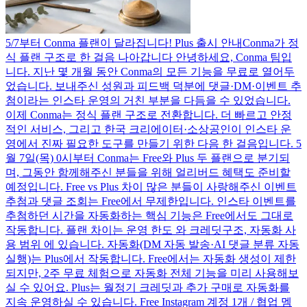
5/7부터 Conma 플랜이 달라집니다! Plus 출시 안내
Conma가 정
식 플랜 구조로 한 걸음 나아갑니다 안녕하세요, Conma 팀입
니다. 지난 몇 개월 동안 Conma의 모든 기능을 무료로 열어두
었습니다. 보내주신 성원과 피드백 덕분에 댓글·DM·이벤트 추
첨이라는 인스타 운영의 거친 부분을 다듬을 수 있었습니다.
이제 Conma는 정식 플랜 구조로 전환합니다. 더 빠르고 안정
적인 서비스, 그리고 한국 크리에이터·소상공인이 인스타 운
영에서 진짜 필요한 도구를 만들기 위한 다음 한 걸음입니다. 5
월 7일(목) 0시부터 Conma는 Free와 Plus 두 플랜으로 분기되
며, 그동안 함께해주신 분들을 위해 얼리버드 혜택도 준비할
예정입니다. Free vs Plus 차이 많은 분들이 사랑해주신 이벤트
추첨과 댓글 조회는 Free에서 무제한입니다. 인스타 이벤트를
추첨하던 시간을 자동화하는 핵심 기능은 Free에서도 그대로
작동합니다. 플랜 차이는 운영 한도 와 크레딧구조, 자동화 사
용 범위 에 있습니다. 자동화(DM 자동 발송·AI 댓글 분류 자동
실행)는 Plus에서 작동합니다. Free에서는 자동화 생성이 제한
되지만, 2주 무료 체험으로 자동화 전체 기능을 미리 사용해보
실 수 있어요. Plus는 월정기 크레딧과 추가 구매로 자동화를
지속 운영하실 수 있습니다. Free Instagram 계정 1개 / 협업 멤