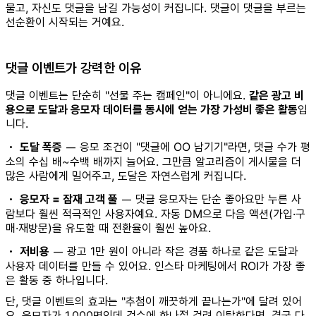
물고, 자신도 댓글을 남길 가능성이 커집니다. 댓글이 댓글을 부르는
선순환이 시작되는 거예요.
댓글 이벤트가 강력한 이유
댓글 이벤트는 단순히 "선물 주는 캠페인"이 아니에요.
같은 광고 비
용으로 도달과 응모자 데이터를 동시에 얻는 가장 가성비 좋은 활동
입
니다.
•
도달 폭증
— 응모 조건이 "댓글에 OO 남기기"라면, 댓글 수가 평
소의 수십 배~수백 배까지 늘어요. 그만큼 알고리즘이 게시물을 더
많은 사람에게 밀어주고, 도달은 자연스럽게 커집니다.
•
응모자 = 잠재 고객 풀
— 댓글 응모자는 단순 좋아요만 누른 사
람보다 훨씬 적극적인 사용자예요. 자동 DM으로 다음 액션(가입·구
매·재방문)을 유도할 때 전환율이 훨씬 높아요.
•
저비용
— 광고 1만 원이 아니라 작은 경품 하나로 같은 도달과
사용자 데이터를 만들 수 있어요. 인스타 마케팅에서 ROI가 가장 좋
은 활동 중 하나입니다.
단, 댓글 이벤트의 효과는 "추첨이 깨끗하게 끝나는가"에 달려 있어
요. 응모자가 1,000명인데 검수에 한나절 걸려 이탈한다면, 결국 다