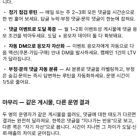
니다.
•
정기 점검 루틴
— 매일 또는 주 2~3회 모든 댓글을 시간순으로
한 번 훑어 보세요. 답글 누락·부정 댓글·문의 댓글이 한눈에 잡혀요.
•
댓글 이벤트로 도달 폭증
— 월 1~2회 이벤트성 게시물에 댓글 응
모 조건을 박아두세요. 도달 + 응모자 데이터 둘 다 확보돼요.
•
자동 DM으로 응모자 자산화
— 이벤트 응모자에게 자동으로 다
음 액션(쿠폰·가입·구매) 안내 DM을 발사하세요. 캠페인 1건의 LTV
가 달라집니다.
•
부정·문의 댓글 자동 분류
— AI 분류로 댓글을 라벨링하고, 부정
은 숨김·문의는 즉시 답변하는 루틴을 자동화하세요. 운영 시간이
1/5로 줄어요.
마무리 — 같은 게시물, 다른 운영 결과
두 명의 운영자가 같은 게시물을 올려도, 댓글에 대한 태도가 다르면
결과는 완전히 달라져요. 한쪽은 댓글을 "지나가는 반응"으로 보고,
다른 쪽은 "자기 자산"으로 봅니다. 시간이 지나면 그 차이가 도달·신
뢰·매출의 차이로 굳어집니다.