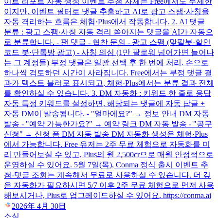
이트 리포트 자동 생성 이벤트 추첨 자체는 Free에서도 무제한
이지만, 이벤트 필터로 댓글 추출하고 AI로 광고 스팸·사칭을
자동 격리하는 흐름은 체험·Plus에서 작동합니다. 2. AI 댓글
분류 : 광고 스팸·사칭 자동 격리 쏟아지는 댓글을 AI가 자동으
로 분류합니다. - 팬 댓글 - 협찬 문의 - 광고 스팸 (맞팔봇·할인
코드 봇·단톡방 광고) - 사칭 의심 (1만 팔로워 넘어가면 늘어나
는 그 계정들) 부정 댓글은 일괄 선택 후 한 번에 처리. 손으로
하나씩 검토하던 시간이 사라집니다. Free에서는 부정 댓글 결
과가 텍스트 블러로 표시되고, 체험·Plus에서는 분류 결과 전체
를 확인하실 수 있습니다. 3. DM 자동화 : 키워드 한 줄로 응답
자동 특정 키워드를 설정하면, 해당되는 댓글에 자동 답글 +
자동 DM이 발송됩니다. - "얼마에요?" → 정보 안내 DM 자동
발송 - "예약 가능한가요?" → 예약 링크 DM 자동 발송 - "공구
신청" → 신청 폼 DM 자동 발송 DM 자동화 생성은 체험·Plus
에서 가능합니다. Free 유저는 2주 무료 체험으로 자동화를 미
리 만들어보실 수 있고, Plus의 월 2,500cr으로 매월 안정적으로
운영하실 수 있어요. 5월 7일(목), Conma 정식 출시 이벤트 추
첨·댓글 조회는 계속해서 무료로 사용하실 수 있습니다. 더 깊
은 자동화가 필요하시면 5/7 이후 2주 무료 체험으로 먼저 사용
해보시거나, Plus로 업그레이드하실 수 있어요. https://conma.ai
2026年 4月 30日
소식