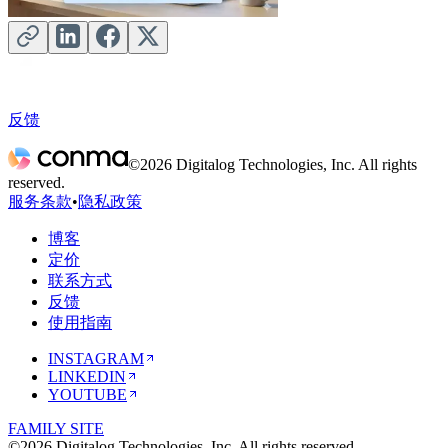
反馈
©2026 Digitalog Technologies, Inc. All rights
reserved.
服务条款
•
隐私政策
博客
定价
联系方式
反馈
使用指南
INSTAGRAM
LINKEDIN
YOUTUBE
FAMILY SITE
©2026 Digitalog Technologies, Inc. All rights reserved.