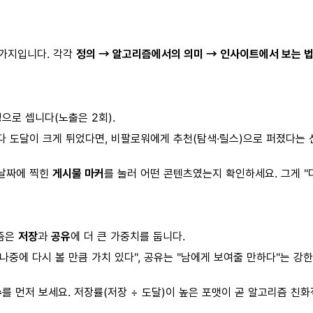
4가지입니다. 각각
정의 → 알고리즘에서의 의미 → 인사이트에서 보는 
명으로 셉니다(노출은 2회).
다 도달이 크게 튀었다면, 비팔로워에게 추천(탐색·릴스)으로 퍼졌다는
 날짜에 찍힌
게시물 마커
를 눌러 어떤 콘텐츠였는지 확인하세요. 그게 "
리즘은
저장
과
공유
에 더 큰 가중치를 둡니다.
"나중에 다시 볼 만큼 가치 있다", 공유는 "남에게 보여줄 만하다"는 
수
를 먼저 보세요. 저장률(저장 ÷ 도달)이 높은 포맷이 곧 알고리즘 친