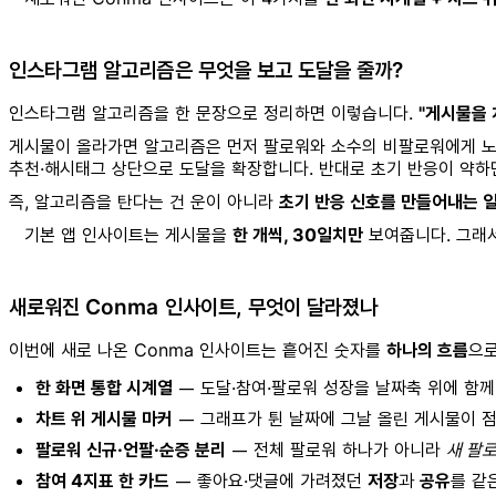
인스타그램 알고리즘은 무엇을 보고 도달을 줄까?
인스타그램 알고리즘을 한 문장으로 정리하면 이렇습니다.
"게시물을 
게시물이 올라가면 알고리즘은 먼저 팔로워와 소수의 비팔로워에게 노
추천·해시태그 상단으로 도달을 확장합니다. 반대로 초기 반응이 약하
즉, 알고리즘을 탄다는 건 운이 아니라
초기 반응 신호를 만들어내는 
기본 앱 인사이트는 게시물을
한 개씩, 30일치만
보여줍니다. 그래서
새로워진 Conma 인사이트, 무엇이 달라졌나
이번에 새로 나온 Conma 인사이트는 흩어진 숫자를
하나의 흐름
으로
한 화면 통합 시계열
— 도달·참여·팔로워 성장을 날짜축 위에 함께 
차트 위 게시물 마커
— 그래프가 튄 날짜에 그날 올린 게시물이 점으
팔로워 신규·언팔·순증 분리
— 전체 팔로워 하나가 아니라
새 팔로
참여 4지표 한 카드
— 좋아요·댓글에 가려졌던
저장
과
공유
를 같