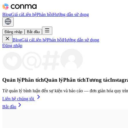
Blog
Giá cả
Liên hệ
Phản hồi
Hướng dẫn sử dụng
Đăng nhập
Bắt đầu
Blog
Giá cả
Liên hệ
Phản hồi
Hướng dẫn sử dụng
Đăng nhập
Quản lý
Phân tích
Quản lý
Phân tích
Tương tác
Instag
Từ quản lý bình luận đến sự kiện và báo cáo — đơn giản hóa quy trìn
Liên hệ chúng tôi
Bắt đầu